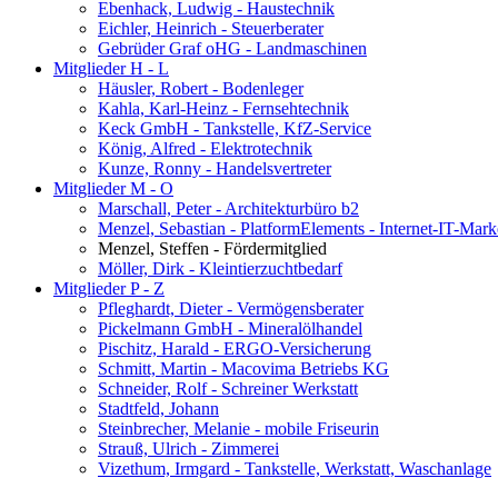
Ebenhack, Ludwig - Haustechnik
Eichler, Heinrich - Steuerberater
Gebrüder Graf oHG - Landmaschinen
Mitglieder H - L
Häusler, Robert - Bodenleger
Kahla, Karl-Heinz - Fernsehtechnik
Keck GmbH - Tankstelle, KfZ-Service
König, Alfred - Elektrotechnik
Kunze, Ronny - Handelsvertreter
Mitglieder M - O
Marschall, Peter - Architekturbüro b2
Menzel, Sebastian - PlatformElements - Internet-IT-Mark
Menzel, Steffen - Fördermitglied
Möller, Dirk - Kleintierzuchtbedarf
Mitglieder P - Z
Pfleghardt, Dieter - Vermögensberater
Pickelmann GmbH - Mineralölhandel
Pischitz, Harald - ERGO-Versicherung
Schmitt, Martin - Macovima Betriebs KG
Schneider, Rolf - Schreiner Werkstatt
Stadtfeld, Johann
Steinbrecher, Melanie - mobile Friseurin
Strauß, Ulrich - Zimmerei
Vizethum, Irmgard - Tankstelle, Werkstatt, Waschanlage