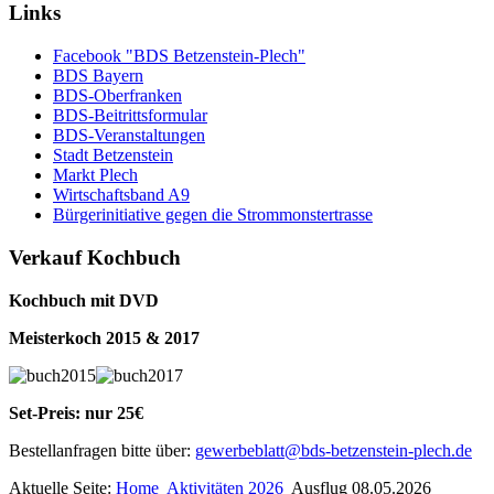
Links
Facebook "BDS Betzenstein-Plech"
BDS Bayern
BDS-Oberfranken
BDS-Beitrittsformular
BDS-Veranstaltungen
Stadt Betzenstein
Markt Plech
Wirtschaftsband A9
Bürgerinitiative gegen die Strommonstertrasse
Verkauf Kochbuch
Kochbuch mit DVD
Meisterkoch 2015 & 2017
Set-Preis: nur 25€
Bestellanfragen bitte über:
gewerbeblatt@bds-betzenstein-plech.de
Aktuelle Seite:
Home
Aktivitäten 2026
Ausflug 08.05.2026