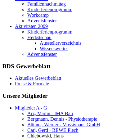
Familiennachmittag
Kinderferienprogramm
Workcamp
Adventsfenster
Aktivitäten 2009
Kinderferienprogramm
Herbstschau
Ausstellerverzeichnis
Wissenswertes
Adventsfenster
BDS-Gewerbeblatt
Aktuelles Gewerbeblatt
Preise & Formate
Unsere Mitglieder
Mitglieder A - G
Arz, Martin - IMA Bau
Bergmann, Dennis - Physiotherapie
Büttner, Werner - Massivhaus GmbH
Carl, Gerd - REWE Plech
Chlebowski, Hans