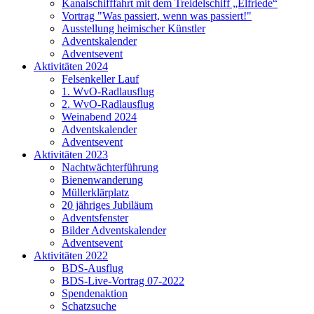
Kanalschifffahrt mit dem Treidelschiff „Elfriede“
Vortrag "Was passiert, wenn was passiert!"
Ausstellung heimischer Künstler
Adventskalender
Adventsevent
Aktivitäten 2024
Felsenkeller Lauf
1. WvO-Radlausflug
2. WvO-Radlausflug
Weinabend 2024
Adventskalender
Adventsevent
Aktivitäten 2023
Nachtwächterführung
Bienenwanderung
Müllerklärplatz
20 jähriges Jubiläum
Adventsfenster
Bilder Adventskalender
Adventsevent
Aktivitäten 2022
BDS-Ausflug
BDS-Live-Vortrag 07-2022
Spendenaktion
Schatzsuche