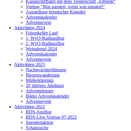
Kanalschifffahrt mit dem Treidelschiff „Elfriede“
Vortrag "Was passiert, wenn was passiert!"
Ausstellung heimischer Künstler
Adventskalender
Adventsevent
Aktivitäten 2024
Felsenkeller Lauf
1. WvO-Radlausflug
2. WvO-Radlausflug
Weinabend 2024
Adventskalender
Adventsevent
Aktivitäten 2023
Nachtwächterführung
Bienenwanderung
Müllerklärplatz
20 jähriges Jubiläum
Adventsfenster
Bilder Adventskalender
Adventsevent
Aktivitäten 2022
BDS-Ausflug
BDS-Live-Vortrag 07-2022
Spendenaktion
Schatzsuche