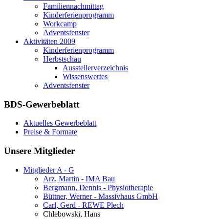
Familiennachmittag
Kinderferienprogramm
Workcamp
Adventsfenster
Aktivitäten 2009
Kinderferienprogramm
Herbstschau
Ausstellerverzeichnis
Wissenswertes
Adventsfenster
BDS-Gewerbeblatt
Aktuelles Gewerbeblatt
Preise & Formate
Unsere Mitglieder
Mitglieder A - G
Arz, Martin - IMA Bau
Bergmann, Dennis - Physiotherapie
Büttner, Werner - Massivhaus GmbH
Carl, Gerd - REWE Plech
Chlebowski, Hans