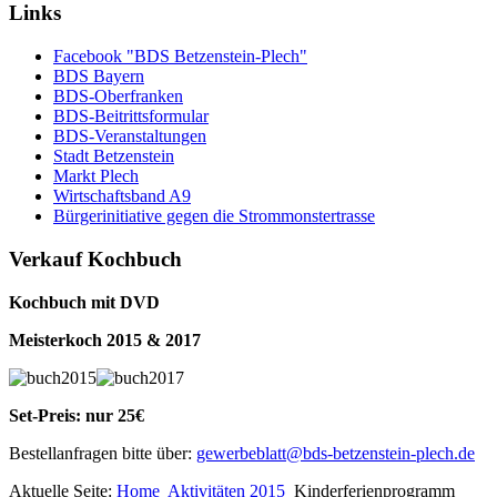
Links
Facebook "BDS Betzenstein-Plech"
BDS Bayern
BDS-Oberfranken
BDS-Beitrittsformular
BDS-Veranstaltungen
Stadt Betzenstein
Markt Plech
Wirtschaftsband A9
Bürgerinitiative gegen die Strommonstertrasse
Verkauf Kochbuch
Kochbuch mit DVD
Meisterkoch 2015 & 2017
Set-Preis: nur 25€
Bestellanfragen bitte über:
gewerbeblatt@bds-betzenstein-plech.de
Aktuelle Seite:
Home
Aktivitäten 2015
Kinderferienprogramm