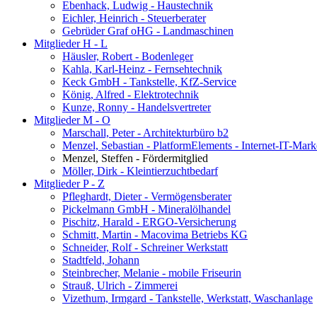
Ebenhack, Ludwig - Haustechnik
Eichler, Heinrich - Steuerberater
Gebrüder Graf oHG - Landmaschinen
Mitglieder H - L
Häusler, Robert - Bodenleger
Kahla, Karl-Heinz - Fernsehtechnik
Keck GmbH - Tankstelle, KfZ-Service
König, Alfred - Elektrotechnik
Kunze, Ronny - Handelsvertreter
Mitglieder M - O
Marschall, Peter - Architekturbüro b2
Menzel, Sebastian - PlatformElements - Internet-IT-Mark
Menzel, Steffen - Fördermitglied
Möller, Dirk - Kleintierzuchtbedarf
Mitglieder P - Z
Pfleghardt, Dieter - Vermögensberater
Pickelmann GmbH - Mineralölhandel
Pischitz, Harald - ERGO-Versicherung
Schmitt, Martin - Macovima Betriebs KG
Schneider, Rolf - Schreiner Werkstatt
Stadtfeld, Johann
Steinbrecher, Melanie - mobile Friseurin
Strauß, Ulrich - Zimmerei
Vizethum, Irmgard - Tankstelle, Werkstatt, Waschanlage